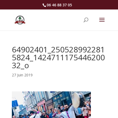
06 46 88 37 05
64902401_250528992281
5824_1424711175446200
32_o
27 Juin 2019