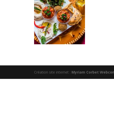
Création site internet :
Myriam Corbet Webco