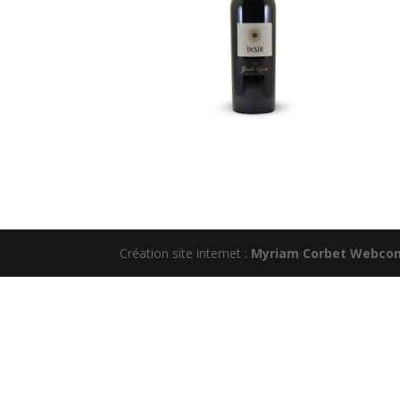
Création site internet :
Myriam Corbet Webco